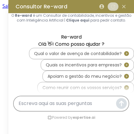
Saltar para o conteúdo principal
Saltar tour
Início
Sobre Nós
Quem Somos
A Equipa Reward Consulting
Serviços
Candidaturas a Sistemas de
Incentivos
Hub de Incentivos
PT2030 – Portugal 2030
PRR – Plano de Recuperação e
Resiliência
IEFP – Instituto Emprego e
Formação Profissional
SIFIDE – Sistema de Incentivos
Fiscais à I&D Empresarial