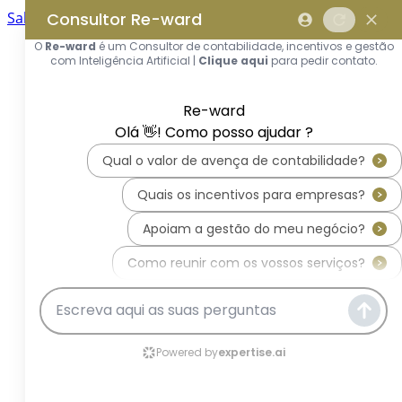
Saltar para o conteúdo principal
Saltar tour
Início
Sobre Nós
Quem Somos
A Equipa Reward Consulting
Serviços
Candidaturas a Sistemas de
Incentivos
Hub de Incentivos
PT2030 – Portugal 2030
PRR – Plano de Recuperação e
Resiliência
IEFP – Instituto Emprego e
Formação Profissional
SIFIDE – Sistema de Incentivos
Fiscais à I&D Empresarial