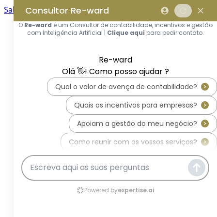
Saltar para o conteúdo principal
Saltar tour
Início
Sobre Nós
Quem Somos
A Equipa Reward Consulting
Serviços
Candidaturas a Sistemas de
Incentivos
Hub de Incentivos
PT2030 – Portugal 2030
PRR – Plano de Recuperação e
Resiliência
IEFP – Instituto Emprego e
Formação Profissional
SIFIDE – Sistema de Incentivos
Fiscais à I&D Empresarial