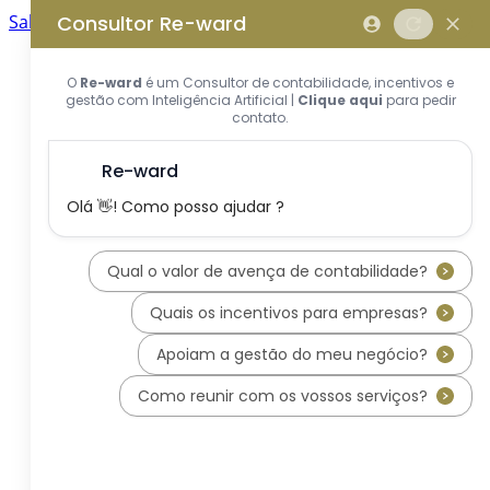
Saltar para o conteúdo principal
Saltar tour
Início
Sobre Nós
Quem Somos
A Equipa Reward Consulting
Serviços
Candidaturas a Sistemas de
Incentivos
Hub de Incentivos
PT2030 – Portugal 2030
PRR – Plano de Recuperação e
Resiliência
IEFP – Instituto Emprego e
Formação Profissional
SIFIDE – Sistema de Incentivos
Fiscais à I&D Empresarial