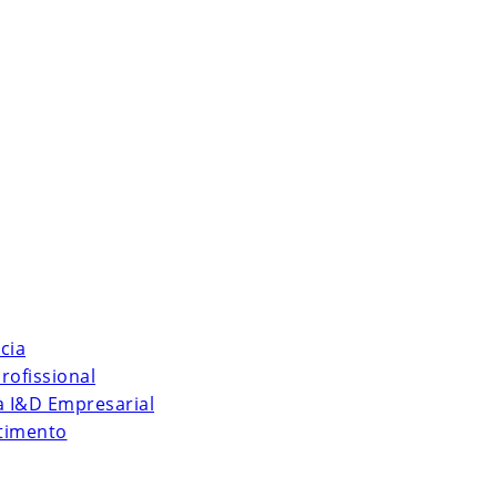
cia
rofissional
 à I&D Empresarial
stimento