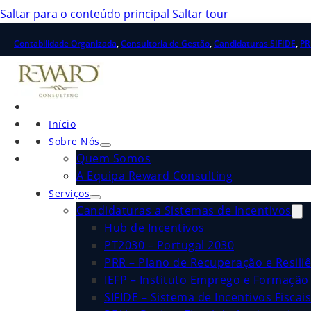
Saltar para o conteúdo principal
Saltar tour
Contabilidade Organizada
,
Consultoria de Gestão
,
Candidaturas SIFIDE
,
PR
Início
Sobre Nós
Quem Somos
A Equipa Reward Consulting
Serviços
Candidaturas a Sistemas de Incentivos
Hub de Incentivos
PT2030 – Portugal 2030
PRR – Plano de Recuperação e Resiliê
IEFP – Instituto Emprego e Formação 
SIFIDE – Sistema de Incentivos Fiscai