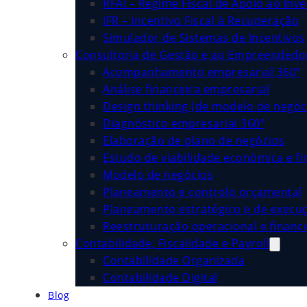
RFAI – Regime Fiscal de Apoio ao Inv
IFR – Incentivo Fiscal à Recuperação
Simulador de Sistemas de Incentivos
Consultoria de Gestão e ao Empreended
Acompanhamento empresarial 360º
Análise financeira empresarial
Design thinking (de modelo de negóc
Diagnóstico empresarial 360º
Elaboração de plano de negócios
Estudo de viabilidade económica e fi
Modelo de negócios
Planeamento e controlo orçamental
Planeamento estratégico e de execu
Reestruturação operacional e financ
Contabilidade, Fiscalidade e Payroll
Contabilidade Organizada
Contabilidade Digital
Blog