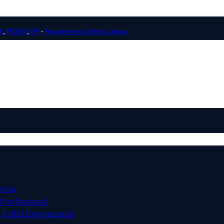
R
,
PT2030
,
IFR
-
Paço de Arcos, Oeiras, Lisboa
ncia
Profissional
s à I&D Empresarial