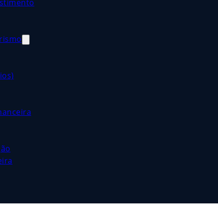
estimento
orismo
ios)
nanceira
ção
eira