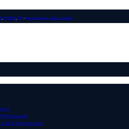
R
,
PT2030
,
IFR
-
Paço de Arcos, Oeiras, Lisboa
ncia
Profissional
s à I&D Empresarial