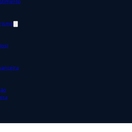
estimento
orismo
ios)
nanceira
ção
eira