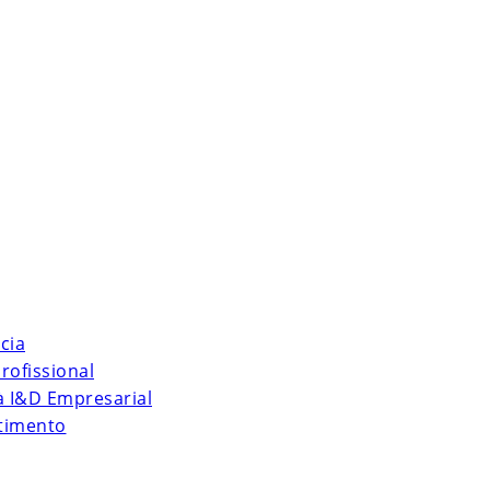
cia
rofissional
 à I&D Empresarial
stimento