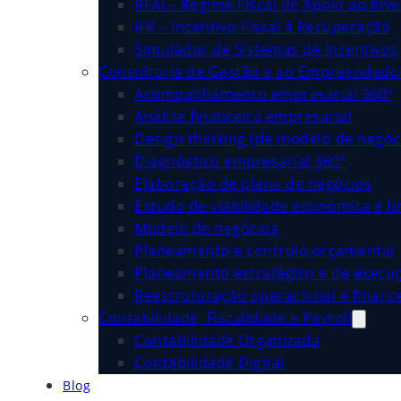
RFAI – Regime Fiscal de Apoio ao Inv
IFR – Incentivo Fiscal à Recuperação
Simulador de Sistemas de Incentivos
Consultoria de Gestão e ao Empreended
Acompanhamento empresarial 360º
Análise financeira empresarial
Design thinking (de modelo de negóc
Diagnóstico empresarial 360º
Elaboração de plano de negócios
Estudo de viabilidade económica e fi
Modelo de negócios
Planeamento e controlo orçamental
Planeamento estratégico e de execu
Reestruturação operacional e financ
Contabilidade, Fiscalidade e Payroll
Contabilidade Organizada
Contabilidade Digital
Blog