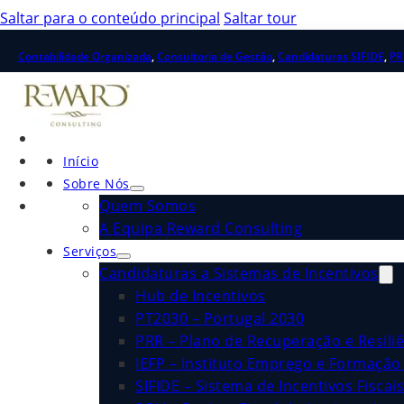
Saltar para o conteúdo principal
Saltar tour
Contabilidade Organizada
,
Consultoria de Gestão
,
Candidaturas SIFIDE
,
PR
Início
Sobre Nós
Quem Somos
A Equipa Reward Consulting
Serviços
Candidaturas a Sistemas de Incentivos
Hub de Incentivos
PT2030 – Portugal 2030
PRR – Plano de Recuperação e Resiliê
IEFP – Instituto Emprego e Formação 
SIFIDE – Sistema de Incentivos Fiscai