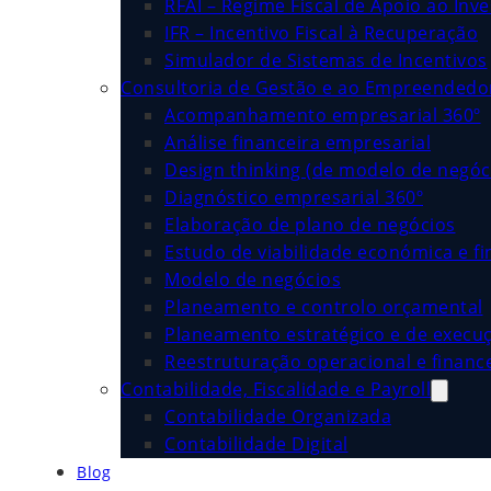
RFAI – Regime Fiscal de Apoio ao Inv
IFR – Incentivo Fiscal à Recuperação
Simulador de Sistemas de Incentivos
Consultoria de Gestão e ao Empreended
Acompanhamento empresarial 360º
Análise financeira empresarial
Design thinking (de modelo de negóc
Diagnóstico empresarial 360º
Elaboração de plano de negócios
Estudo de viabilidade económica e fi
Modelo de negócios
Planeamento e controlo orçamental
Planeamento estratégico e de execu
Reestruturação operacional e financ
Contabilidade, Fiscalidade e Payroll
Contabilidade Organizada
Contabilidade Digital
Blog