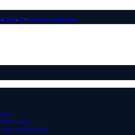
R
,
PT2030
,
IFR
-
Paço de Arcos, Oeiras, Lisboa
ncia
Profissional
s à I&D Empresarial