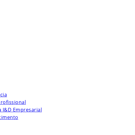
cia
rofissional
 à I&D Empresarial
stimento