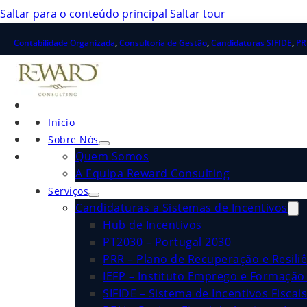
Saltar para o conteúdo principal
Saltar tour
Contabilidade Organizada
,
Consultoria de Gestão
,
Candidaturas SIFIDE
,
PR
Início
Sobre Nós
Quem Somos
A Equipa Reward Consulting
Serviços
Candidaturas a Sistemas de Incentivos
Hub de Incentivos
PT2030 – Portugal 2030
PRR – Plano de Recuperação e Resiliê
IEFP – Instituto Emprego e Formação 
SIFIDE – Sistema de Incentivos Fiscai