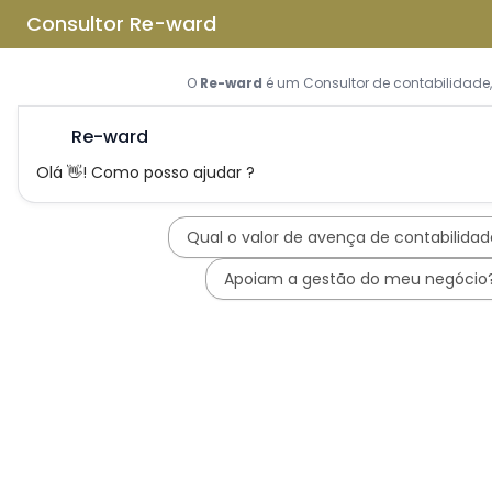
Saltar para o conteúdo principal
Saltar tour
Início
Sobre Nós
Quem Somos
A Equipa Reward Consulting
Serviços
Candidaturas a Sistemas de
Incentivos
Hub de Incentivos
PT2030 – Portugal 2030
PRR – Plano de Recuperação e
Resiliência
IEFP – Instituto Emprego e
Formação Profissional
SIFIDE – Sistema de Incentivos
Fiscais à I&D Empresarial