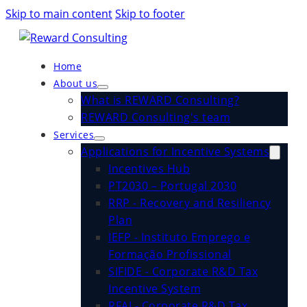
Skip to main content
Skip to footer
Home
About us
What is REWARD Consulting?
REWARD Consulting's team
Services
Applications for Incentive Systems
Incentives Hub
PT2030 – Portugal 2030
RRP - Recovery and Resiliency
Plan
IEFP - Instituto Emprego e
Formação Profissional
SIFIDE - Corporate R&D Tax
Incentive System
RFAI - Corporate R&D Tax