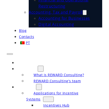
Financial and Operational
Restructuring
Accounting, Tax and Payroll
Accounting for Businesses
Digital Accounting
Blog
Contacts
PT
Home
About Us
What is REWARD Consulting?
REWARD Consulting's team
Services
Applications for Incentive
Systems
Incentives Hub