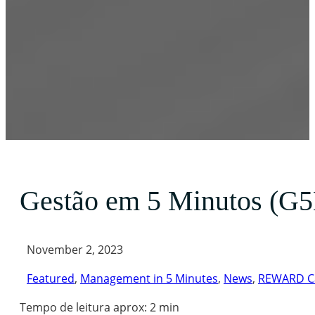
Gestão em 5 Minutos (G5M
November 2, 2023
Featured
,
Management in 5 Minutes
,
News
,
REWARD C
Tempo de leitura aprox: 2 min