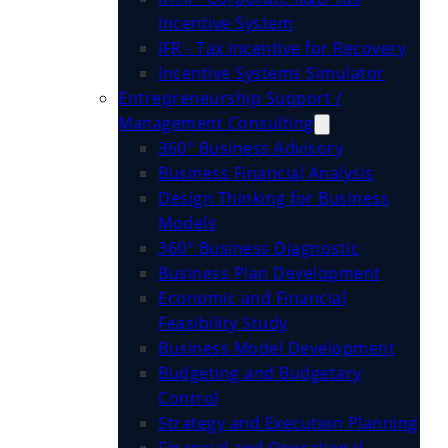
Incentive System
IFR - Tax Incentive for Recovery
Incentive Systems Simulator
Entrepreneurship Support /
Management Consulting
360° Business Advisory
Business Financial Analysis
Design Thinking for Business
Models
360° Business Diagnostic
Business Plan Development
Economic and Financial
Feasibility Study
Business Model Development
Budgeting and Budgetary
Control
Strategy and Execution Planning