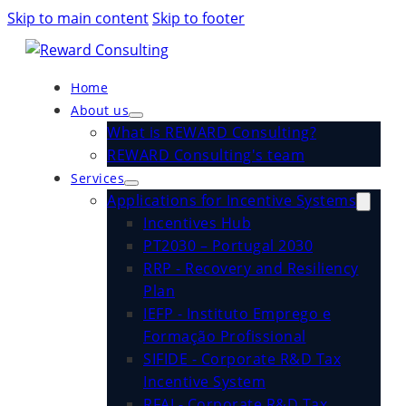
Skip to main content
Skip to footer
Home
About us
What is REWARD Consulting?
REWARD Consulting's team
Services
Applications for Incentive Systems
Incentives Hub
PT2030 – Portugal 2030
RRP - Recovery and Resiliency
Plan
IEFP - Instituto Emprego e
Formação Profissional
SIFIDE - Corporate R&D Tax
Incentive System
RFAI - Corporate R&D Tax