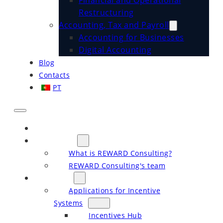
Financial and Operational
Restructuring
Accounting, Tax and Payroll
Accounting for Businesses
Digital Accounting
Blog
Contacts
PT
Home
About Us
What is REWARD Consulting?
REWARD Consulting's team
Services
Applications for Incentive
Systems
Incentives Hub