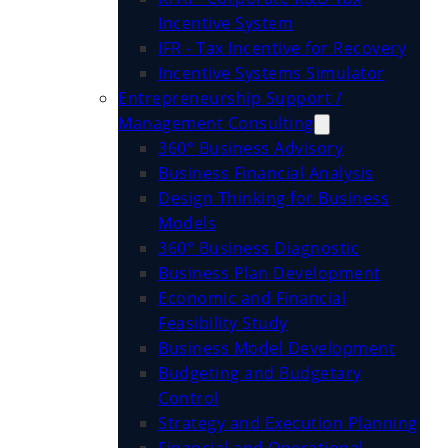
Incentive System
IFR - Tax Incentive for Recovery
Incentive Systems Simulator
Entrepreneurship Support /
Management Consulting
360° Business Advisory
Business Financial Analysis
Design Thinking for Business
Models
360° Business Diagnostic
Business Plan Development
Economic and Financial
Feasibility Study
Business Model Development
Budgeting and Budgetary
Control
Strategy and Execution Planning