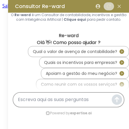
Saltar para o conteúdo principal
Saltar tour
Início
Sobre Nós
Quem Somos
A Equipa Reward Consulting
Serviços
Candidaturas a Sistemas de
Incentivos
Hub de Incentivos
PT2030 – Portugal 2030
PRR – Plano de Recuperação e
Resiliência
IEFP – Instituto Emprego e
Formação Profissional
SIFIDE – Sistema de Incentivos
Fiscais à I&D Empresarial