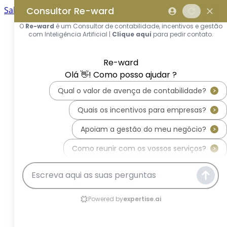
Saltar para o conteúdo principal
Saltar tour
Início
Sobre Nós
Quem Somos
A Equipa Reward Consulting
Serviços
Candidaturas a Sistemas de
Incentivos
Hub de Incentivos
PT2030 – Portugal 2030
PRR – Plano de Recuperação e
Resiliência
IEFP – Instituto Emprego e
Formação Profissional
SIFIDE – Sistema de Incentivos
Fiscais à I&D Empresarial