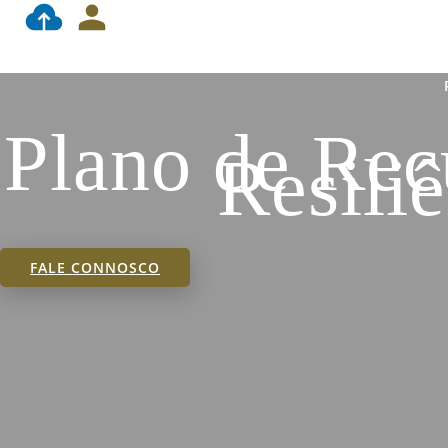
Plano de Rec
Resili
FALE CONNOSCO