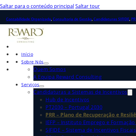
Saltar para o conteúdo principal
Saltar tour
Contabilidade Organizada
,
Consultoria de Gestão
,
Candidaturas SIFIDE
,
PR
Início
Sobre Nós
Quem Somos
A Equipa Reward Consulting
Serviços
Candidaturas a Sistemas de Incentivos
Hub de Incentivos
PT2030 – Portugal 2030
PRR – Plano de Recuperação e Resiliê
IEFP – Instituto Emprego e Formação 
SIFIDE – Sistema de Incentivos Fiscai