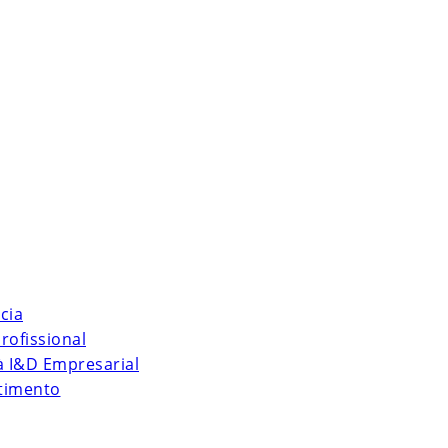
cia
rofissional
 à I&D Empresarial
stimento