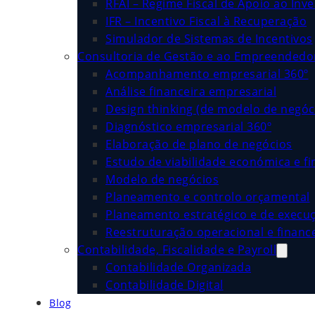
RFAI – Regime Fiscal de Apoio ao Inv
IFR – Incentivo Fiscal à Recuperação
Simulador de Sistemas de Incentivos
Consultoria de Gestão e ao Empreended
Acompanhamento empresarial 360º
Análise financeira empresarial
Design thinking (de modelo de negóc
Diagnóstico empresarial 360º
Elaboração de plano de negócios
Estudo de viabilidade económica e fi
Modelo de negócios
Planeamento e controlo orçamental
Planeamento estratégico e de execu
Reestruturação operacional e financ
Contabilidade, Fiscalidade e Payroll
Contabilidade Organizada
Contabilidade Digital
Blog