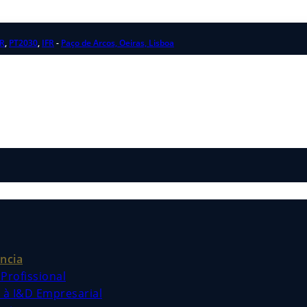
R
,
PT2030
,
IFR
-
Paço de Arcos, Oeiras, Lisboa
ncia
Profissional
s à I&D Empresarial