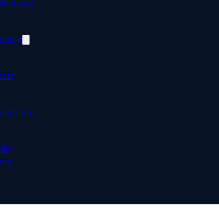
estimento
orismo
ios)
nanceira
ção
eira