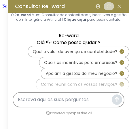
Saltar para o conteúdo principal
Saltar tour
Início
Sobre Nós
Quem Somos
A Equipa Reward Consulting
Serviços
Candidaturas a Sistemas de
Incentivos
Hub de Incentivos
PT2030 – Portugal 2030
PRR – Plano de Recuperação e
Resiliência
IEFP – Instituto Emprego e
Formação Profissional
SIFIDE – Sistema de Incentivos
Fiscais à I&D Empresarial