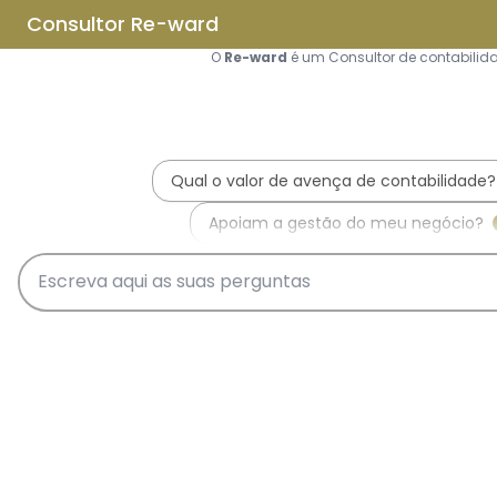
Saltar para o conteúdo principal
Saltar tour
Início
Sobre Nós
Quem Somos
A Equipa Reward Consulting
Serviços
Candidaturas a Sistemas de
Incentivos
Hub de Incentivos
PT2030 – Portugal 2030
PRR – Plano de Recuperação e
Resiliência
IEFP – Instituto Emprego e
Formação Profissional
SIFIDE – Sistema de Incentivos
Fiscais à I&D Empresarial