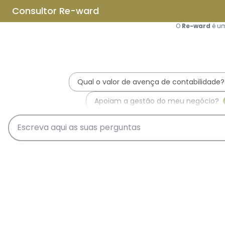
Saltar para o conteúdo principal
Saltar tour
Início
Sobre Nós
Quem Somos
A Equipa Reward Consulting
Serviços
Candidaturas a Sistemas de
Incentivos
Hub de Incentivos
PT2030 – Portugal 2030
PRR – Plano de Recuperação e
Resiliência
IEFP – Instituto Emprego e
Formação Profissional
SIFIDE – Sistema de Incentivos
Fiscais à I&D Empresarial