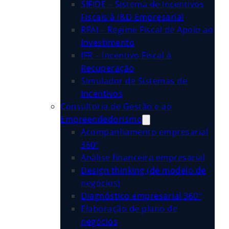
SIFIDE – Sistema de Incentivos
Fiscais à I&D Empresarial
RFAI – Regime Fiscal de Apoio ao
Investimento
IFR – Incentivo Fiscal à
Recuperação
Simulador de Sistemas de
Incentivos
Consultoria de Gestão e ao
Empreendedorismo
Acompanhamento empresarial
360º
Análise financeira empresarial
Design thinking (de modelo de
negócios)
Diagnóstico empresarial 360º
Elaboração de plano de
negócios