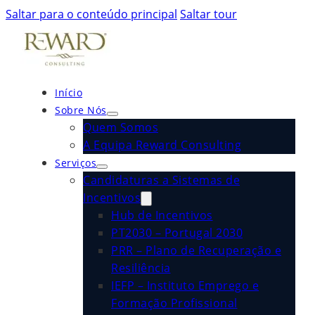
Saltar para o conteúdo principal
Saltar tour
Início
Sobre Nós
Quem Somos
A Equipa Reward Consulting
Serviços
Candidaturas a Sistemas de
Incentivos
Hub de Incentivos
PT2030 – Portugal 2030
PRR – Plano de Recuperação e
Resiliência
IEFP – Instituto Emprego e
Formação Profissional