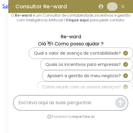
Saltar para o conteúdo principal
Saltar tour
Início
Sobre Nós
Quem Somos
A Equipa Reward Consulting
Serviços
Candidaturas a Sistemas de
Incentivos
Hub de Incentivos
PT2030 – Portugal 2030
PRR – Plano de Recuperação e
Resiliência
IEFP – Instituto Emprego e
Formação Profissional
SIFIDE – Sistema de Incentivos
Fiscais à I&D Empresarial