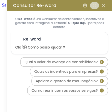
Saltar para o conteúdo principal
Saltar tour
Início
Sobre Nós
Quem Somos
A Equipa Reward Consulting
Serviços
Candidaturas a Sistemas de
Incentivos
Hub de Incentivos
PT2030 – Portugal 2030
PRR – Plano de Recuperação e
Resiliência
IEFP – Instituto Emprego e
Formação Profissional
SIFIDE – Sistema de Incentivos
Fiscais à I&D Empresarial