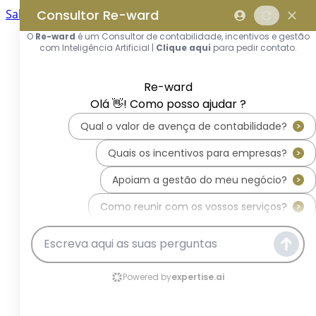
Saltar para o conteúdo principal
Saltar tour
Início
Sobre Nós
Quem Somos
A Equipa Reward Consulting
Serviços
Candidaturas a Sistemas de
Incentivos
Hub de Incentivos
PT2030 – Portugal 2030
PRR – Plano de Recuperação e
Resiliência
IEFP – Instituto Emprego e
Formação Profissional
SIFIDE – Sistema de Incentivos
Fiscais à I&D Empresarial