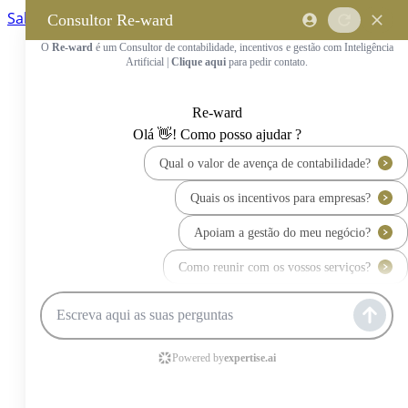
Saltar para o conteúdo principal
Saltar tour
Início
Sobre Nós
Quem Somos
A Equipa Reward Consulting
Serviços
Candidaturas a Sistemas de
Incentivos
Hub de Incentivos
PT2030 – Portugal 2030
PRR – Plano de Recuperação e
Resiliência
IEFP – Instituto Emprego e
Formação Profissional