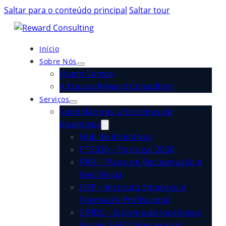
Saltar para o conteúdo principal
Saltar tour
Início
Sobre Nós
Quem Somos
A Equipa Reward Consulting
Serviços
Candidaturas a Sistemas de
Incentivos
Hub de Incentivos
PT2030 – Portugal 2030
PRR – Plano de Recuperação e
Resiliência
IEFP – Instituto Emprego e
Formação Profissional
SIFIDE – Sistema de Incentivos
Fiscais à I&D Empresarial