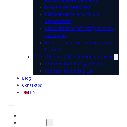
económica e financeira
Modelo de negócios
Planeamento e controlo
orçamental
Planeamento estratégico e de
execução
Reestruturação operacional e
financeira
Contabilidade, Fiscalidade e Payroll
Contabilidade Organizada
Contabilidade Digital
Blog
Contactos
EN
Início
Sobre Nós