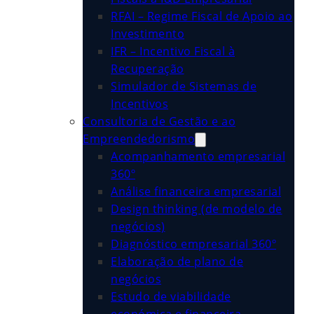
RFAI – Regime Fiscal de Apoio ao
Investimento
IFR – Incentivo Fiscal à
Recuperação
Simulador de Sistemas de
Incentivos
Consultoria de Gestão e ao
Empreendedorismo
Acompanhamento empresarial
360º
Análise financeira empresarial
Design thinking (de modelo de
negócios)
Diagnóstico empresarial 360º
Elaboração de plano de
negócios
Estudo de viabilidade