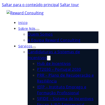
Saltar para o conteúdo principal
Saltar tour
Início
Sobre Nós
Quem Somos
A Equipa Reward Consulting
Serviços
Candidaturas a Sistemas de
Incentivos
Hub de Incentivos
PT2030 – Portugal 2030
PRR – Plano de Recuperação e
Resiliência
IEFP – Instituto Emprego e
Formação Profissional
SIFIDE – Sistema de Incentivos
Fiscais à I&D Empresarial