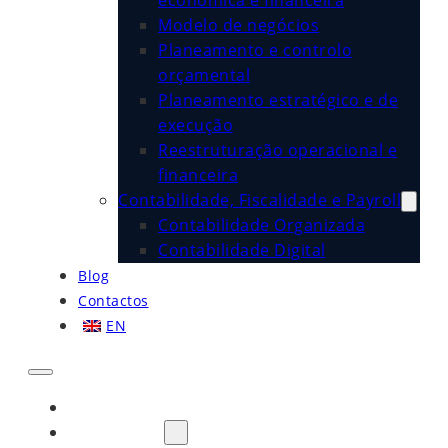
económica e financeira
Modelo de negócios
Planeamento e controlo
orçamental
Planeamento estratégico e de
execução
Reestruturação operacional e
financeira
Contabilidade, Fiscalidade e Payroll
Contabilidade Organizada
Contabilidade Digital
Blog
Contactos
EN
Início
Sobre Nós