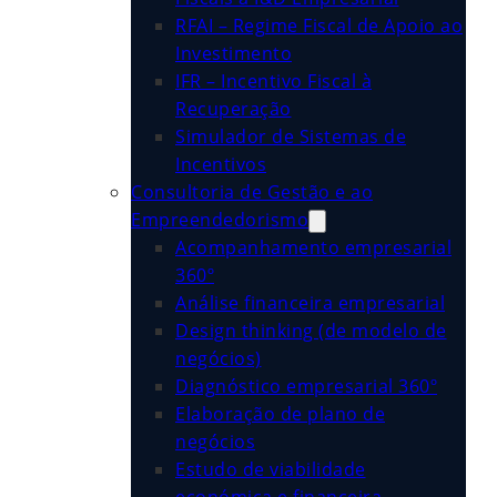
RFAI – Regime Fiscal de Apoio ao
Investimento
IFR – Incentivo Fiscal à
Recuperação
Simulador de Sistemas de
Incentivos
Consultoria de Gestão e ao
Empreendedorismo
Acompanhamento empresarial
360º
Análise financeira empresarial
Design thinking (de modelo de
negócios)
Diagnóstico empresarial 360º
Elaboração de plano de
negócios
Estudo de viabilidade