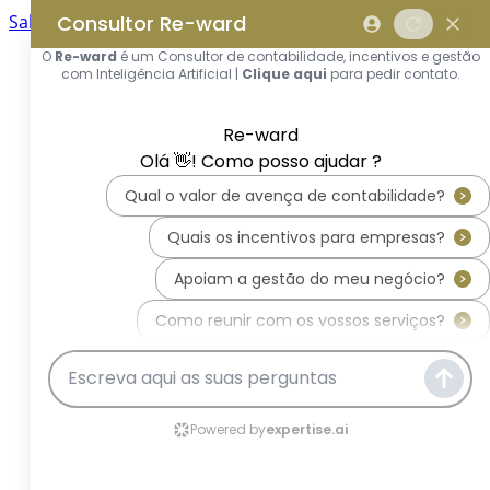
Saltar para o conteúdo principal
Saltar tour
Início
Sobre Nós
Quem Somos
A Equipa Reward Consulting
Serviços
Candidaturas a Sistemas de
Incentivos
Hub de Incentivos
PT2030 – Portugal 2030
PRR – Plano de Recuperação e
Resiliência
IEFP – Instituto Emprego e
Formação Profissional
SIFIDE – Sistema de Incentivos
Fiscais à I&D Empresarial