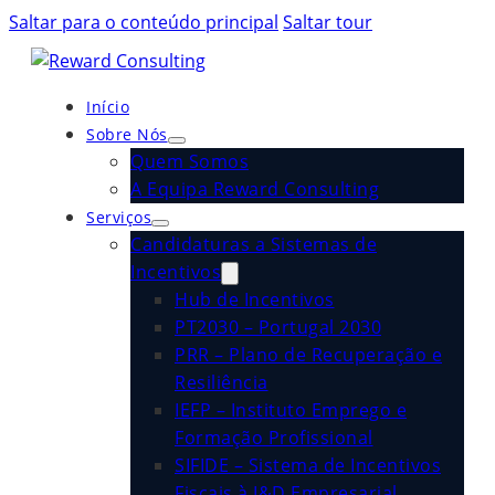
Saltar para o conteúdo principal
Saltar tour
Início
Sobre Nós
Quem Somos
A Equipa Reward Consulting
Serviços
Candidaturas a Sistemas de
Incentivos
Hub de Incentivos
PT2030 – Portugal 2030
PRR – Plano de Recuperação e
Resiliência
IEFP – Instituto Emprego e
Formação Profissional
SIFIDE – Sistema de Incentivos
Fiscais à I&D Empresarial