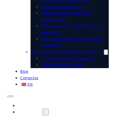
económica e financeira
Modelo de negócios
Planeamento e controlo
orçamental
Planeamento estratégico e de
execução
Reestruturação operacional e
financeira
Contabilidade, Fiscalidade e Payroll
Contabilidade Organizada
Contabilidade Digital
Blog
Contactos
EN
Início
Sobre Nós