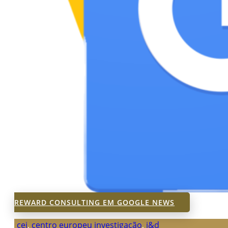
REWARD CONSULTING EM GOOGLE NEWS
cei
,
centro europeu investigação
,
i&d