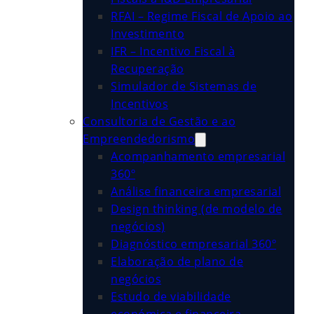
RFAI – Regime Fiscal de Apoio ao
Investimento
IFR – Incentivo Fiscal à
Recuperação
Simulador de Sistemas de
Incentivos
Consultoria de Gestão e ao
Empreendedorismo
Acompanhamento empresarial
360º
Análise financeira empresarial
Design thinking (de modelo de
negócios)
Diagnóstico empresarial 360º
Elaboração de plano de
negócios
Estudo de viabilidade