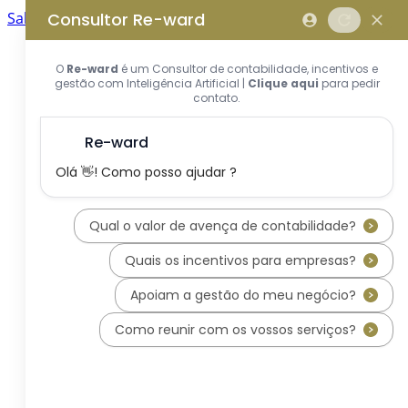
Saltar para o conteúdo principal
Saltar tour
Início
Sobre Nós
Quem Somos
A Equipa Reward Consulting
Serviços
Candidaturas a Sistemas de
Incentivos
Hub de Incentivos
PT2030 – Portugal 2030
PRR – Plano de Recuperação e
Resiliência
IEFP – Instituto Emprego e
Formação Profissional
SIFIDE – Sistema de Incentivos
Fiscais à I&D Empresarial