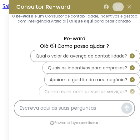
Saltar para o conteúdo principal
Saltar tour
Início
Sobre Nós
Quem Somos
A Equipa Reward Consulting
Serviços
Candidaturas a Sistemas de
Incentivos
Hub de Incentivos
PT2030 – Portugal 2030
PRR – Plano de Recuperação e
Resiliência
IEFP – Instituto Emprego e
Formação Profissional
SIFIDE – Sistema de Incentivos
Fiscais à I&D Empresarial