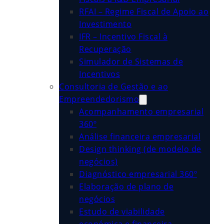
RFAI – Regime Fiscal de Apoio ao
Investimento
IFR – Incentivo Fiscal à
Recuperação
Simulador de Sistemas de
Incentivos
Consultoria de Gestão e ao
Empreendedorismo
Acompanhamento empresarial
360º
Análise financeira empresarial
Design thinking (de modelo de
negócios)
Diagnóstico empresarial 360º
Elaboração de plano de
negócios
Estudo de viabilidade