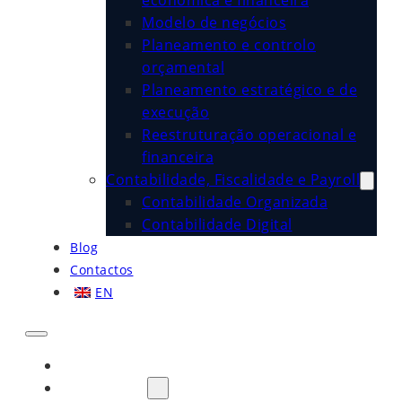
económica e financeira
Modelo de negócios
Planeamento e controlo
orçamental
Planeamento estratégico e de
execução
Reestruturação operacional e
financeira
Contabilidade, Fiscalidade e Payroll
Contabilidade Organizada
Contabilidade Digital
Blog
Contactos
EN
Início
Sobre Nós