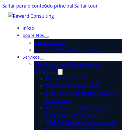
Saltar para o conteúdo principal
Saltar tour
Início
Sobre Nós
Quem Somos
A Equipa Reward Consulting
Serviços
Candidaturas a Sistemas de
Incentivos
Hub de Incentivos
PT2030 – Portugal 2030
PRR – Plano de Recuperação e
Resiliência
IEFP – Instituto Emprego e
Formação Profissional
SIFIDE – Sistema de Incentivos
Fiscais à I&D Empresarial