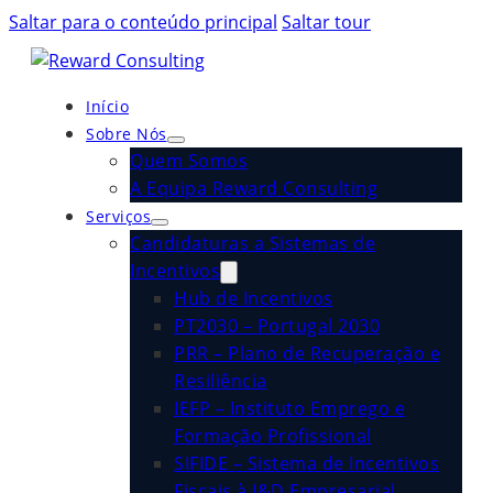
Saltar para o conteúdo principal
Saltar tour
Início
Sobre Nós
Quem Somos
A Equipa Reward Consulting
Serviços
Candidaturas a Sistemas de
Incentivos
Hub de Incentivos
PT2030 – Portugal 2030
PRR – Plano de Recuperação e
Resiliência
IEFP – Instituto Emprego e
Formação Profissional
SIFIDE – Sistema de Incentivos
Fiscais à I&D Empresarial