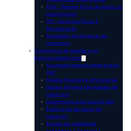
RFAI – Regime Fiscal de Apoio ao
Investimento
IFR – Incentivo Fiscal à
Recuperação
Simulador de Sistemas de
Incentivos
Consultoria de Gestão e ao
Empreendedorismo
Acompanhamento empresarial
360º
Análise financeira empresarial
Design thinking (de modelo de
negócios)
Diagnóstico empresarial 360º
Elaboração de plano de
negócios
Estudo de viabilidade