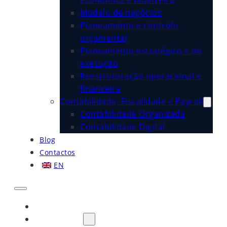
económica e financeira
Modelo de negócios
Planeamento e controlo
orçamental
Planeamento estratégico e de
execução
Reestruturação operacional e
financeira
Contabilidade, Fiscalidade e Payroll
Contabilidade Organizada
Contabilidade Digital
Blog
Contactos
EN
Início
Sobre Nós