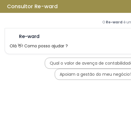
Saltar para o conteúdo principal
Saltar tour
Início
Sobre Nós
Quem Somos
A Equipa Reward Consulting
Serviços
Candidaturas a Sistemas de
Incentivos
Hub de Incentivos
PT2030 – Portugal 2030
PRR – Plano de Recuperação e
Resiliência
IEFP – Instituto Emprego e
Formação Profissional
SIFIDE – Sistema de Incentivos
Fiscais à I&D Empresarial