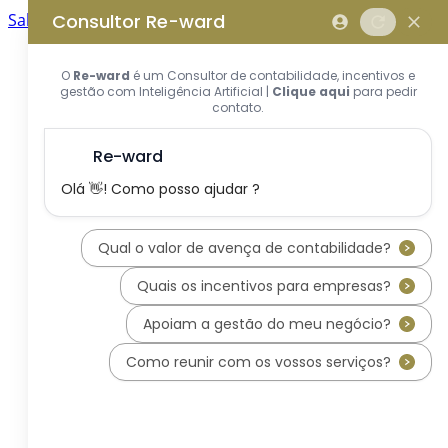
Saltar para o conteúdo principal
Saltar tour
Início
Sobre Nós
Quem Somos
A Equipa Reward Consulting
Serviços
Candidaturas a Sistemas de
Incentivos
Hub de Incentivos
PT2030 – Portugal 2030
PRR – Plano de Recuperação e
Resiliência
IEFP – Instituto Emprego e
Formação Profissional
SIFIDE – Sistema de Incentivos
Fiscais à I&D Empresarial