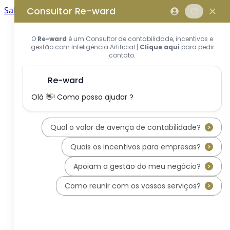
Saltar para o conteúdo principal
Saltar tour
Início
Sobre Nós
Quem Somos
A Equipa Reward Consulting
Serviços
Candidaturas a Sistemas de
Incentivos
Hub de Incentivos
PT2030 – Portugal 2030
PRR – Plano de Recuperação e
Resiliência
IEFP – Instituto Emprego e
Formação Profissional
SIFIDE – Sistema de Incentivos
Fiscais à I&D Empresarial