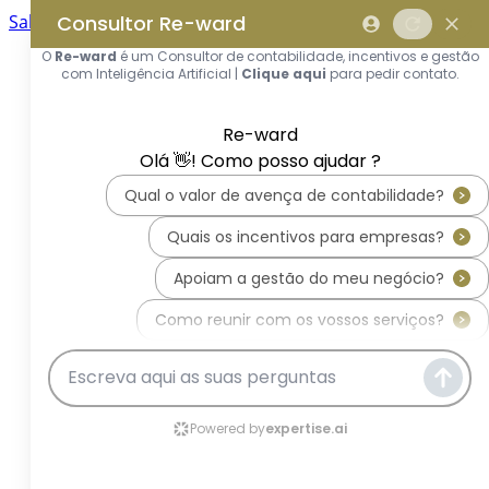
Saltar para o conteúdo principal
Saltar tour
Início
Sobre Nós
Quem Somos
A Equipa Reward Consulting
Serviços
Candidaturas a Sistemas de
Incentivos
Hub de Incentivos
PT2030 – Portugal 2030
PRR – Plano de Recuperação e
Resiliência
IEFP – Instituto Emprego e
Formação Profissional
SIFIDE – Sistema de Incentivos
Fiscais à I&D Empresarial