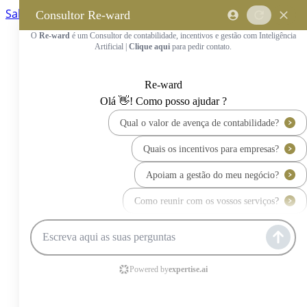
Saltar para o conteúdo principal
Saltar tour
Início
Sobre Nós
Quem Somos
A Equipa Reward Consulting
Serviços
Candidaturas a Sistemas de
Incentivos
Hub de Incentivos
PT2030 – Portugal 2030
PRR – Plano de Recuperação e
Resiliência
IEFP – Instituto Emprego e
Formação Profissional
SIFIDE – Sistema de Incentivos
Fiscais à I&D Empresarial