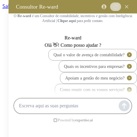
Saltar para o conteúdo principal
Saltar tour
Início
Sobre Nós
Quem Somos
A Equipa Reward Consulting
Serviços
Candidaturas a Sistemas de
Incentivos
Hub de Incentivos
PT2030 – Portugal 2030
PRR – Plano de Recuperação e
Resiliência
IEFP – Instituto Emprego e
Formação Profissional
SIFIDE – Sistema de Incentivos
Fiscais à I&D Empresarial