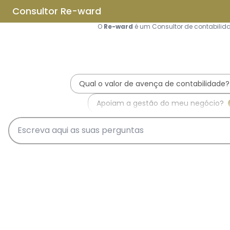
Saltar para o conteúdo principal
Saltar tour
Início
Sobre Nós
Quem Somos
A Equipa Reward Consulting
Serviços
Candidaturas a Sistemas de
Incentivos
Hub de Incentivos
PT2030 – Portugal 2030
PRR – Plano de Recuperação e
Resiliência
IEFP – Instituto Emprego e
Formação Profissional
SIFIDE – Sistema de Incentivos
Fiscais à I&D Empresarial