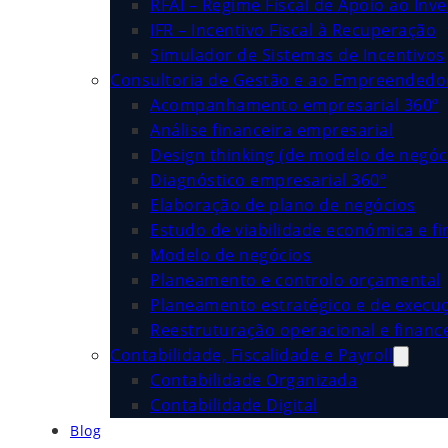
RFAI – Regime Fiscal de Apoio ao Inv
IFR – Incentivo Fiscal à Recuperação
Simulador de Sistemas de Incentivos
Consultoria de Gestão e ao Empreended
Acompanhamento empresarial 360º
Análise financeira empresarial
Design thinking (de modelo de negóc
Diagnóstico empresarial 360º
Elaboração de plano de negócios
Estudo de viabilidade económica e fi
Modelo de negócios
Planeamento e controlo orçamental
Planeamento estratégico e de execu
Reestruturação operacional e financ
Contabilidade, Fiscalidade e Payroll
Contabilidade Organizada
Contabilidade Digital
Blog