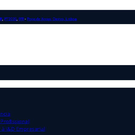
R
,
PT2030
,
IFR
-
Paço de Arcos, Oeiras, Lisboa
ncia
Profissional
s à I&D Empresarial