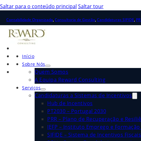
Saltar para o conteúdo principal
Saltar tour
Contabilidade Organizada
,
Consultoria de Gestão
,
Candidaturas SIFIDE
,
PR
Início
Sobre Nós
Quem Somos
A Equipa Reward Consulting
Serviços
Candidaturas a Sistemas de Incentivos
Hub de Incentivos
PT2030 – Portugal 2030
PRR – Plano de Recuperação e Resiliê
IEFP – Instituto Emprego e Formação 
SIFIDE – Sistema de Incentivos Fiscai