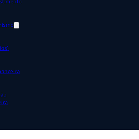
estimento
orismo
ios)
nanceira
ção
eira