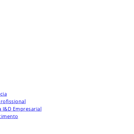
cia
rofissional
 à I&D Empresarial
stimento