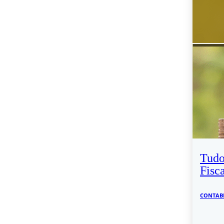
Tudo
Fisc
CONTAB