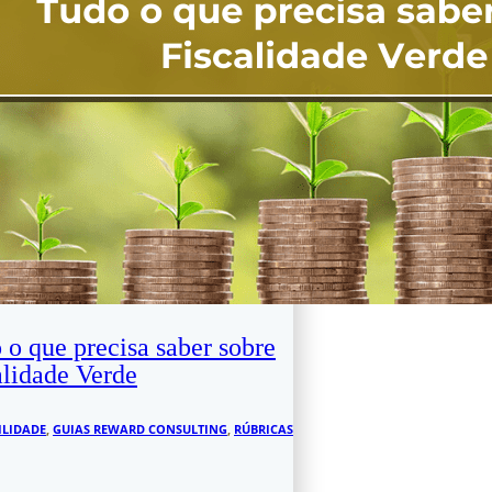
 o que precisa saber sobre
alidade Verde
ILIDADE
,
GUIAS REWARD CONSULTING
,
RÚBRICAS