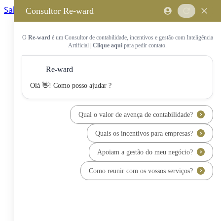
Saltar para o conteúdo principal
Saltar tour
Início
Sobre Nós
Quem Somos
A Equipa Reward Consulting
Serviços
Candidaturas a Sistemas de
Incentivos
Hub de Incentivos
PT2030 – Portugal 2030
PRR – Plano de Recuperação e
Resiliência
IEFP – Instituto Emprego e
Formação Profissional
SIFIDE – Sistema de Incentivos
Fiscais à I&D Empresarial