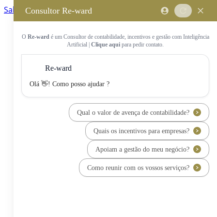
Saltar para o conteúdo principal
Saltar tour
Início
Sobre Nós
Quem Somos
A Equipa Reward Consulting
Serviços
Candidaturas a Sistemas de
Incentivos
Hub de Incentivos
PT2030 – Portugal 2030
PRR – Plano de Recuperação e
Resiliência
IEFP – Instituto Emprego e
Formação Profissional
SIFIDE – Sistema de Incentivos
Fiscais à I&D Empresarial