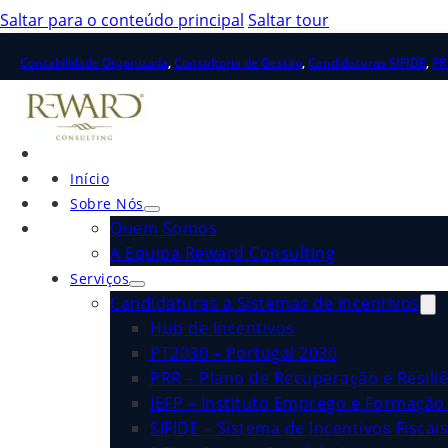
Saltar para o conteúdo principal
Saltar tour
Contabilidade Organizada
,
Consultoria de Gestão
,
Candidaturas SIFIDE
,
PR
Início
Sobre Nós
Quem Somos
A Equipa Reward Consulting
Serviços
Candidaturas a Sistemas de Incentivos
Hub de Incentivos
PT2030 – Portugal 2030
PRR – Plano de Recuperação e Resiliê
IEFP – Instituto Emprego e Formação 
SIFIDE – Sistema de Incentivos Fiscai