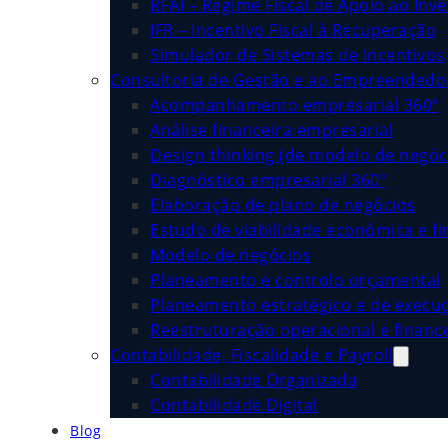
RFAI – Regime Fiscal de Apoio ao Inv
IFR – Incentivo Fiscal à Recuperação
Simulador de Sistemas de Incentivos
Consultoria de Gestão e ao Empreended
Acompanhamento empresarial 360º
Análise financeira empresarial
Design thinking (de modelo de negóc
Diagnóstico empresarial 360º
Elaboração de plano de negócios
Estudo de viabilidade económica e fi
Modelo de negócios
Planeamento e controlo orçamental
Planeamento estratégico e de execu
Reestruturação operacional e financ
Contabilidade, Fiscalidade e Payroll
Contabilidade Organizada
Contabilidade Digital
Blog