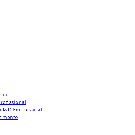
cia
rofissional
 à I&D Empresarial
stimento