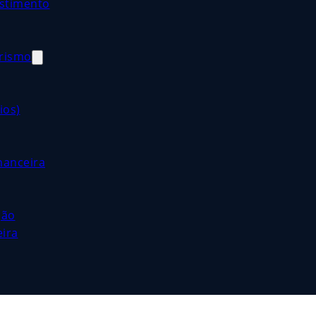
estimento
orismo
ios)
nanceira
ção
eira