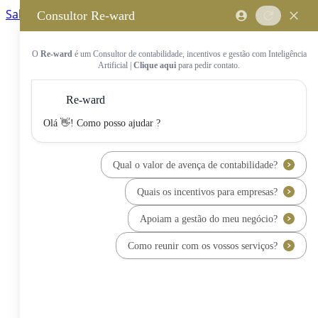
Saltar para o conteúdo principal
Saltar tour
Início
Sobre Nós
Quem Somos
A Equipa Reward Consulting
Serviços
Candidaturas a Sistemas de
Incentivos
Hub de Incentivos
PT2030 – Portugal 2030
PRR – Plano de Recuperação e
Resiliência
IEFP – Instituto Emprego e
Formação Profissional
SIFIDE – Sistema de Incentivos
Fiscais à I&D Empresarial