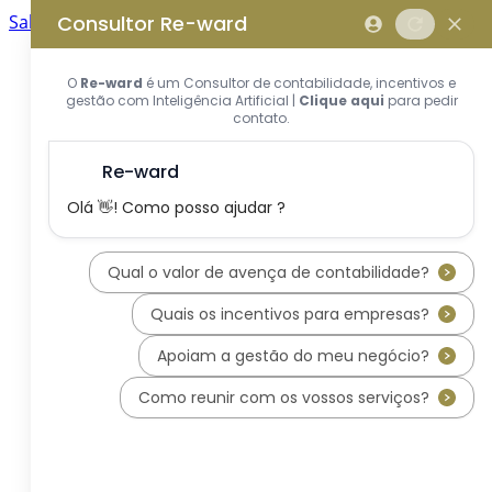
Saltar para o conteúdo principal
Saltar tour
Início
Sobre Nós
Quem Somos
A Equipa Reward Consulting
Serviços
Candidaturas a Sistemas de
Incentivos
Hub de Incentivos
PT2030 – Portugal 2030
PRR – Plano de Recuperação e
Resiliência
IEFP – Instituto Emprego e
Formação Profissional
SIFIDE – Sistema de Incentivos
Fiscais à I&D Empresarial