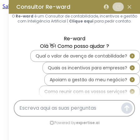
Saltar para o conteúdo principal
Saltar tour
Início
Sobre Nós
Quem Somos
A Equipa Reward Consulting
Serviços
Candidaturas a Sistemas de
Incentivos
Hub de Incentivos
PT2030 – Portugal 2030
PRR – Plano de Recuperação e
Resiliência
IEFP – Instituto Emprego e
Formação Profissional
SIFIDE – Sistema de Incentivos
Fiscais à I&D Empresarial