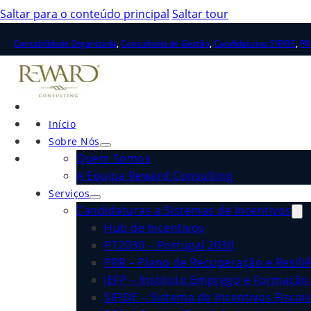
Saltar para o conteúdo principal
Saltar tour
Contabilidade Organizada
,
Consultoria de Gestão
,
Candidaturas SIFIDE
,
PR
Início
Sobre Nós
Quem Somos
A Equipa Reward Consulting
Serviços
Candidaturas a Sistemas de Incentivos
Hub de Incentivos
PT2030 – Portugal 2030
PRR – Plano de Recuperação e Resiliê
IEFP – Instituto Emprego e Formação 
SIFIDE – Sistema de Incentivos Fiscai