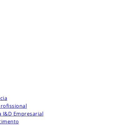
cia
rofissional
 à I&D Empresarial
stimento