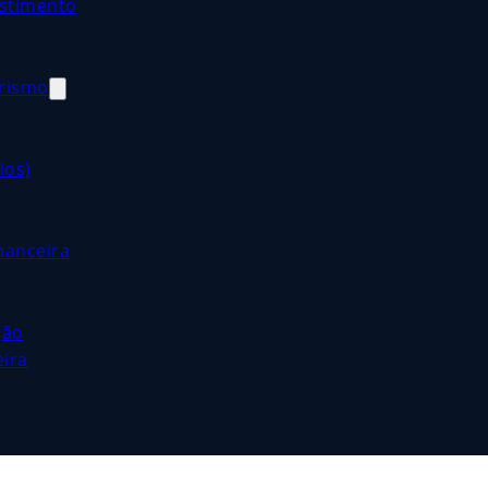
estimento
orismo
ios)
nanceira
ção
eira