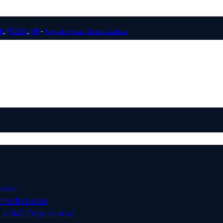
R
,
PT2030
,
IFR
-
Paço de Arcos, Oeiras, Lisboa
ncia
Profissional
s à I&D Empresarial