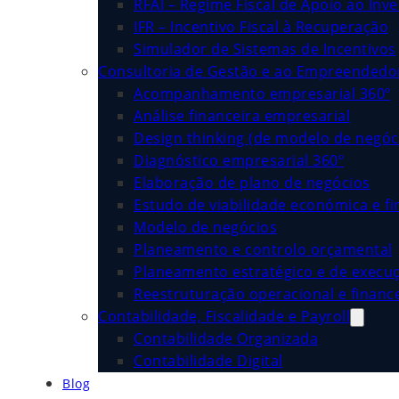
RFAI – Regime Fiscal de Apoio ao Inv
IFR – Incentivo Fiscal à Recuperação
Simulador de Sistemas de Incentivos
Consultoria de Gestão e ao Empreended
Acompanhamento empresarial 360º
Análise financeira empresarial
Design thinking (de modelo de negóc
Diagnóstico empresarial 360º
Elaboração de plano de negócios
Estudo de viabilidade económica e fi
Modelo de negócios
Planeamento e controlo orçamental
Planeamento estratégico e de execu
Reestruturação operacional e financ
Contabilidade, Fiscalidade e Payroll
Contabilidade Organizada
Contabilidade Digital
Blog