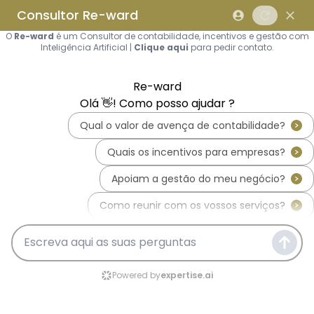
Saltar para o conteúdo principal
Saltar tour
Início
Sobre Nós
Quem Somos
A Equipa Reward Consulting
Serviços
Candidaturas a Sistemas de
Incentivos
Hub de Incentivos
PT2030 – Portugal 2030
PRR – Plano de Recuperação e
Resiliência
IEFP – Instituto Emprego e
Formação Profissional
SIFIDE – Sistema de Incentivos
Fiscais à I&D Empresarial