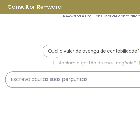
Saltar para o conteúdo principal
Saltar tour
Início
Sobre Nós
Quem Somos
A Equipa Reward Consulting
Serviços
Candidaturas a Sistemas de
Incentivos
Hub de Incentivos
PT2030 – Portugal 2030
PRR – Plano de Recuperação e
Resiliência
IEFP – Instituto Emprego e
Formação Profissional
SIFIDE – Sistema de Incentivos
Fiscais à I&D Empresarial