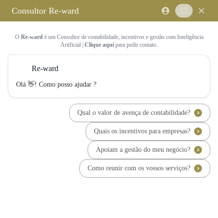
Saltar para o conteúdo principal
Saltar tour
Início
Sobre Nós
Quem Somos
A Equipa Reward Consulting
Serviços
Candidaturas a Sistemas de
Incentivos
Hub de Incentivos
PT2030 – Portugal 2030
PRR – Plano de Recuperação e
Resiliência
IEFP – Instituto Emprego e
Formação Profissional
SIFIDE – Sistema de Incentivos
Fiscais à I&D Empresarial