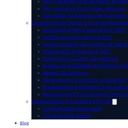
RFAI – Regime Fiscal de Apoio ao Inv
IFR – Incentivo Fiscal à Recuperação
Simulador de Sistemas de Incentivos
Consultoria de Gestão e ao Empreended
Acompanhamento empresarial 360º
Análise financeira empresarial
Design thinking (de modelo de negóc
Diagnóstico empresarial 360º
Elaboração de plano de negócios
Estudo de viabilidade económica e fi
Modelo de negócios
Planeamento e controlo orçamental
Planeamento estratégico e de execu
Reestruturação operacional e financ
Contabilidade, Fiscalidade e Payroll
Contabilidade Organizada
Contabilidade Digital
Blog