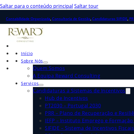
Saltar para o conteúdo principal
Saltar tour
Contabilidade Organizada
,
Consultoria de Gestão
,
Candidaturas SIFIDE
,
PR
Início
Sobre Nós
Quem Somos
A Equipa Reward Consulting
Serviços
Candidaturas a Sistemas de Incentivos
Hub de Incentivos
PT2030 – Portugal 2030
PRR – Plano de Recuperação e Resiliê
IEFP – Instituto Emprego e Formação 
SIFIDE – Sistema de Incentivos Fiscai