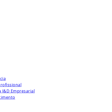
cia
rofissional
 à I&D Empresarial
stimento