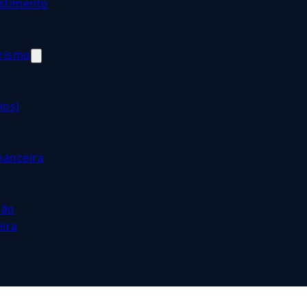
estimento
orismo
ios)
nanceira
ção
eira