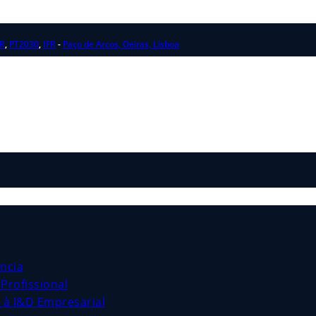
R
,
PT2030
,
IFR
-
Paço de Arcos, Oeiras, Lisboa
ncia
Profissional
s à I&D Empresarial