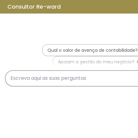
Saltar para o conteúdo principal
Saltar tour
Início
Sobre Nós
Quem Somos
A Equipa Reward Consulting
Serviços
Candidaturas a Sistemas de
Incentivos
Hub de Incentivos
PT2030 – Portugal 2030
PRR – Plano de Recuperação e
Resiliência
IEFP – Instituto Emprego e
Formação Profissional
SIFIDE – Sistema de Incentivos
Fiscais à I&D Empresarial