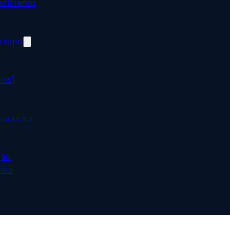
estimento
orismo
ios)
nanceira
ção
eira