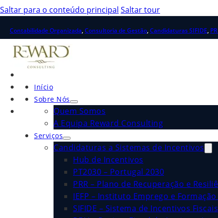
Saltar para o conteúdo principal
Saltar tour
Contabilidade Organizada
,
Consultoria de Gestão
,
Candidaturas SIFIDE
,
PR
Início
Sobre Nós
Quem Somos
A Equipa Reward Consulting
Serviços
Candidaturas a Sistemas de Incentivos
Hub de Incentivos
PT2030 – Portugal 2030
PRR – Plano de Recuperação e Resiliê
IEFP – Instituto Emprego e Formação 
SIFIDE – Sistema de Incentivos Fiscai