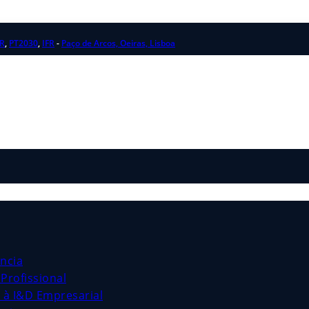
R
,
PT2030
,
IFR
-
Paço de Arcos, Oeiras, Lisboa
ncia
Profissional
s à I&D Empresarial